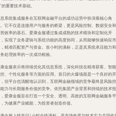
”的重要技术基础。
信息系统集成服务在互联网金融平台的成功运营中扮演着核心角
色。它不仅是连接用户与服务的桥梁，更是风险控制、数据安全
运营效率的基石。爱康金服通过集成成熟的技术模块和定制化开
发，实现了业务逻辑与系统功能的高度协同，从而能够快速响应
场，精准匹配资产与资金。首小时的满标，正是其系统承压能力
业务处理效率的一次成功检验。
爱康金服表示将持续优化其信息系统，深化科技在精准获客、智
风控、个性化服务等方面的应用。首日的火爆场面是一个良好的
端，但平台也清醒地认识到，互联网金融领域的竞争最终是风险
制能力与长期服务价值的竞争。依托集团产业背景和持续的技术
入，爱康金服旨在打造一个安全、透明、高效的互联网金融服务
台，为健康产业赋能，为投资者创造价值。
爱康金服上线首日1小时全线满标，是市场热度与技术实力共同作