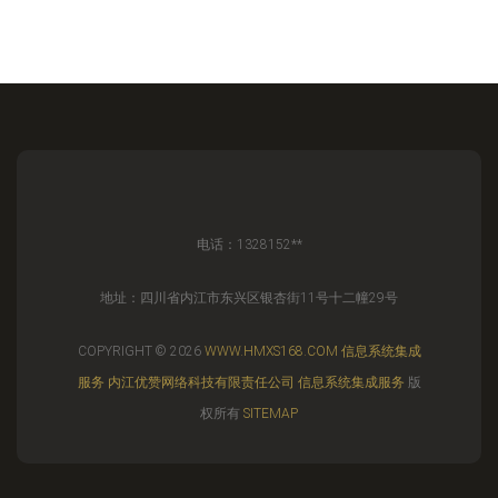
电话：1328152**
地址：四川省内江市东兴区银杏街11号十二幢29号
COPYRIGHT © 2026
WWW.HMXS168.COM
信息系统集成
服务
内江优赞网络科技有限责任公司
信息系统集成服务
版
权所有
SITEMAP