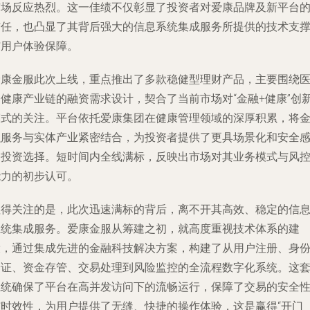
市场反应热烈。这一佳绩不仅彰显了投资者对爱康品牌及新平台
信任，也凸显了其背后强大的信息系统集成服务所提供的技术支
与用户体验保障。
爱康金服此次上线，重点推出了多款稳健型理财产品，主要围绕
疗健康产业链的融资需求设计，契合了当前市场对“金融+健康”创
模式的关注。平台依托爱康集团在健康管理领域的深厚积累，将
融服务与实体产业紧密结合，为投资者提供了更具场景化和安全
的投资选择。短时间内全线满标，反映出市场对其业务模式与风
能力的初步认可。
值得关注的是，此次迅速满标的背后，离不开其高效、稳定的信
系统集成服务。爱康金服从筹建之初，就高度重视技术体系的建
设，通过集成先进的金融科技解决方案，构建了从用户注册、身
验证、资金存管、交易处理到风险监控的全流程数字化系统。这
系统确保了平台在高并发访问下的流畅运行，保障了交易的安全
与时效性，为用户提供了无缝、快捷的操作体验，这是赢得“开门